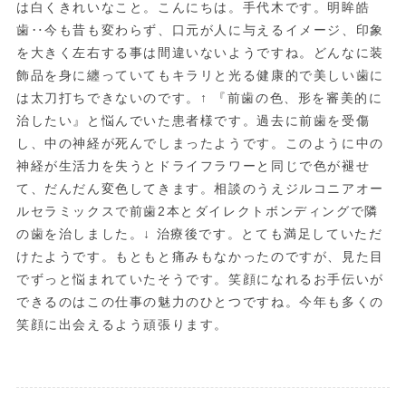
は白くきれいなこと。こんにちは。手代木です。明眸皓
歯‥今も昔も変わらず、口元が人に与えるイメージ、印象
を大きく左右する事は間違いないようですね。どんなに装
飾品を身に纏っていてもキラリと光る健康的で美しい歯に
は太刀打ちできないのです。↑ 『前歯の色、形を審美的に
治したい』と悩んでいた患者様です。過去に前歯を受傷
し、中の神経が死んでしまったようです。このように中の
神経が生活力を失うとドライフラワーと同じで色が褪せ
て、だんだん変色してきます。相談のうえジルコニアオー
ルセラミックスで前歯2本とダイレクトボンディングで隣
の歯を治しました。↓ 治療後です。とても満足していただ
けたようです。もともと痛みもなかったのですが、見た目
でずっと悩まれていたそうです。笑顔になれるお手伝いが
できるのはこの仕事の魅力のひとつですね。今年も多くの
笑顔に出会えるよう頑張ります。