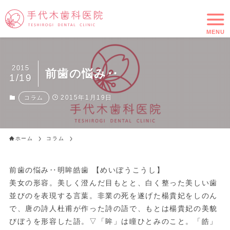
MENU
2015
前歯の悩み‥
1/19
2015年1月19日
コラム
ホーム
コラム
前歯の悩み‥明眸皓歯 【めいぼうこうし】
美女の形容。美しく澄んだ目もとと、白く整った美しい歯
並びのを表現する言葉。非業の死を遂げた楊貴妃をしのん
で、唐の詩人杜甫が作った詩の語で、もとは楊貴妃の美貌
びぼうを形容した語。▽「眸」は瞳ひとみのこと。「皓」