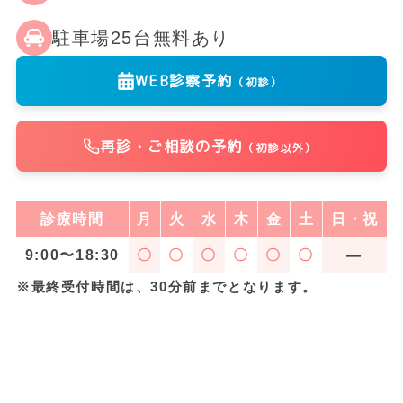
駐車場25台無料あり
WEB診察予約
（初診）
再診・ご相談の予約
（初診以外）
診療時間
月
火
水
木
金
土
日・祝
9:00〜18:30
〇
〇
〇
〇
〇
〇
―
※最終受付時間は、30分前までとなります。