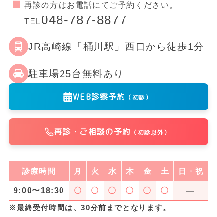
再診の方はお電話にてご予約ください。
048-787-8877
TEL
JR高崎線「桶川駅」西口から徒歩1分
駐車場25台無料あり
WEB診察予約
（初診）
再診・ご相談の予約
（初診以外）
診療時間
月
火
水
木
金
土
日・祝
9:00〜18:30
〇
〇
〇
〇
〇
〇
―
※最終受付時間は、30分前までとなります。