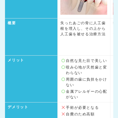
概要
失ったあごの骨に人工歯
数
根を埋入し、その上から
失
人工歯を被せる治療方法
て
る
メリット
自然な見た目で美しい
咬み心地が天然歯と変
わらない
周囲の歯に負担をかけ
ない
金属アレルギーの心配
がない
デメリット
手術が必要となる
自費のため高額