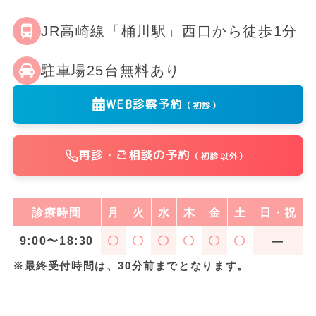
JR高崎線「桶川駅」西口から徒歩1分
駐車場25台無料あり
WEB診察予約
（初診）
再診・ご相談の予約
（初診以外）
診療時間
月
火
水
木
金
土
日・祝
9:00〜18:30
〇
〇
〇
〇
〇
〇
―
※最終受付時間は、30分前までとなります。