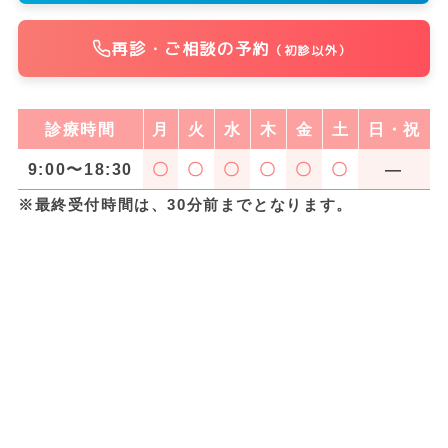
再診・ご相談の予約
（初診以外）
診療時間
月
火
水
木
金
土
日・祝
9:00〜18:30
〇
〇
〇
〇
〇
〇
―
※最終受付時間は、30分前までとなります。