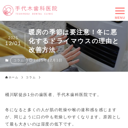
MENU
暖房の季節は要注意！冬に悪
2025
化するドライマウスの理由と
12/01
改善方法
2025年12月1日
コラム
ホーム
コラム
桶川駅徒歩1分の歯医者、手代木歯科医院です。
冬になると多くの人が肌の乾燥や喉の違和感を感じます
が、同じように口の中も乾燥しやすくなります。原因とし
て最も大きいのは湿度の低下です。