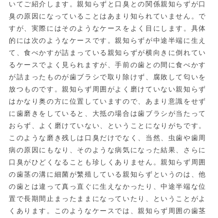
いてご紹介します。親知らずと口臭との関係親知らずが口
臭の原因になっていることはあまり知られていません。で
すが、実際にはそのようなケースをよく目にします。具体
的には次のようなケースです。親知らずが中途半端に生え
て、食べかすが詰まっている親知らずが横向きに倒れてい
るケースでよく見られますが、手前の歯との間に食べかす
が詰まったものが歯ブラシで取り除けず、腐敗して匂いを
放つものです。親知らず周囲がよく磨けていない親知らず
はかなり奥の方に位置していますので、あまり意識をせず
に歯磨きをしていると、大抵の場合は歯ブラシが当たって
おらず、よく磨けていない、ということになりがちです。
このような磨き残しは口臭だけでなく、当然、虫歯や歯周
病の原因にもなり、そのような病気になった結果、さらに
口臭がひどくなることも珍しくありません。親知らず周囲
の歯茎の溝に細菌が繁殖している親知らずというのは、他
の歯とは違って真っ直ぐに生えなかったり、中途半端な位
置で長期間止まったままになっていたり、ということがよ
くあります。このようなケースでは、親知らず周囲の歯茎