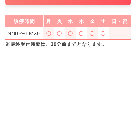
診療時間
月
火
水
木
金
土
日・祝
9:00〜18:30
〇
〇
〇
〇
〇
〇
―
※最終受付時間は、30分前までとなります。