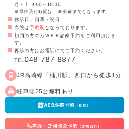
月～土 9:00～18:30
※最終受付時間は、30分前までとなります。
休診日／日曜・祝日
当院は
予約制
となっております。
初回の方のみＷＥＢ診察予約をご利用頂けま
す。
再診の方はお電話にてご予約ください。
048-787-8877
TEL
JR高崎線「桶川駅」西口から徒歩1分
駐車場25台無料あり
WEB診察予約
（初診）
再診・ご相談の予約
（初診以外）