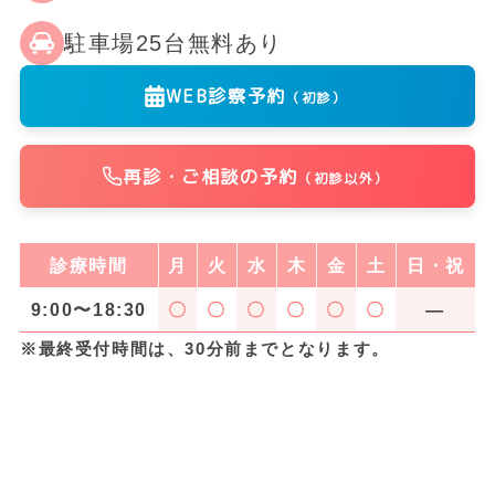
駐車場25台無料あり
WEB診察予約
（初診）
再診・ご相談の予約
（初診以外）
診療時間
月
火
水
木
金
土
日・祝
9:00〜18:30
〇
〇
〇
〇
〇
〇
―
※最終受付時間は、30分前までとなります。