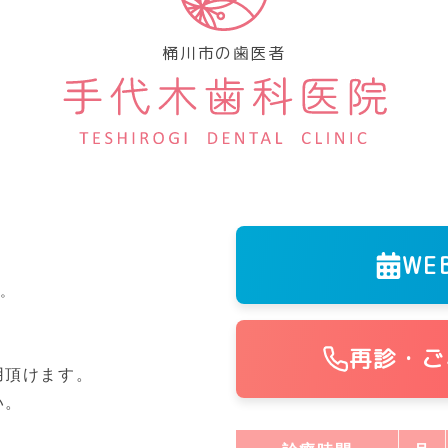
桶川市の歯医者
WE
す。
再診・ご
用頂けます。
い。