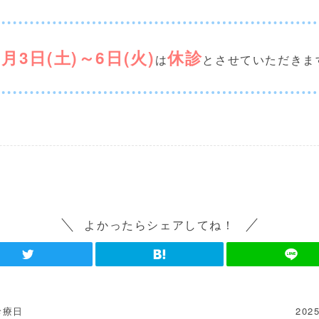
5月3日(土)～6日(火)
休診
は
とさせていただきま
よかったらシェアしてね！
診療日
20