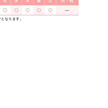
火
水
木
金
土
日・祝
〇
〇
〇
〇
〇
―
でとなります。