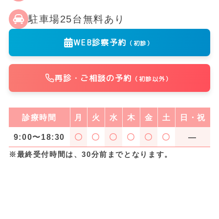
駐車場25台無料あり
WEB診察予約
（初診）
再診・ご相談の予約
（初診以外）
診療時間
月
火
水
木
金
土
日・祝
9:00〜18:30
〇
〇
〇
〇
〇
〇
―
※最終受付時間は、30分前までとなります。