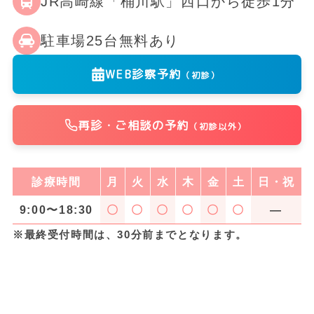
JR高崎線「桶川駅」西口から徒歩1分
駐車場25台無料あり
WEB診察予約
（初診）
再診・ご相談の予約
（初診以外）
診療時間
月
火
水
木
金
土
日・祝
9:00〜18:30
〇
〇
〇
〇
〇
〇
―
※最終受付時間は、30分前までとなります。