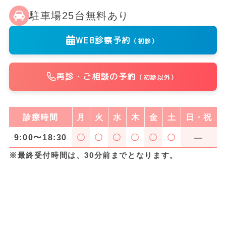
駐車場25台無料あり
WEB診察予約
（初診）
再診・ご相談の予約
（初診以外）
診療時間
月
火
水
木
金
土
日・祝
9:00〜18:30
〇
〇
〇
〇
〇
〇
―
※最終受付時間は、30分前までとなります。